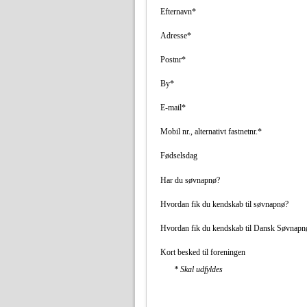
Efternavn*
Adresse*
Postnr*
By*
E-mail*
Mobil nr., alternativt fastnetnr.*
Fødselsdag
Har du søvnapnø?
Hvordan fik du kendskab til søvnapnø?
Hvordan fik du kendskab til Dansk Søvnapn
Kort besked til foreningen
* Skal udfyldes